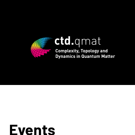
ugust: Early Bird Registrierung für in
Events