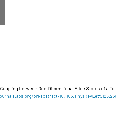
e Coupling between One-Dimensional Edge States of a Topol
journals.aps.org/prl/abstract/10.1103/PhysRevLett.126.2