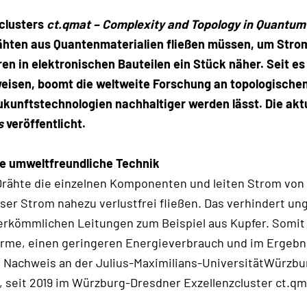
clusters
ct.qmat – Complexity and Topology in Quantum
ten aus Quantenmaterialien fließen müssen, um Strom v
en in elektronischen Bauteilen ein Stück näher. Seit es
weisen, boomt die weltweite Forschung an topologische
Zukunftstechnologien nachhaltiger werden lässt. Die a
s
veröffentlicht.
ine umweltfreundliche Technik
 Drähte die einzelnen Komponenten und leiten Strom von
ser Strom nahezu verlustfrei fließen. Das verhindert u
rkömmlichen Leitungen zum Beispiel aus Kupfer. Somit v
ärme, einen geringeren Energieverbrauch und im Ergebn
n Nachweis an der Julius-Maximilians-UniversitätWürzbu
t, seit 2019 im Würzburg-Dresdner Exzellenzcluster ct.qm