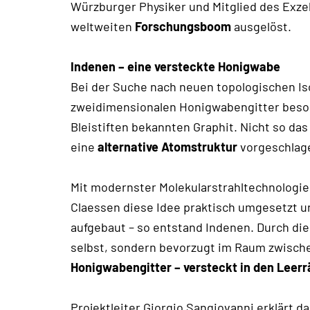
Würzburger Physiker und Mitglied des Exzel
weltweiten
Forschungsboom
ausgelöst.
Indenen – eine versteckte Honigwabe
Bei der Suche nach neuen topologischen Is
zweidimensionalen Honigwabengitter beson
Bleistiften bekannten Graphit. Nicht so da
eine
alternative Atomstruktur
vorgeschlag
Mit modernster Molekularstrahltechnologie
Claessen diese Idee praktisch umgesetzt un
aufgebaut – so entstand Indenen. Durch die
selbst, sondern bevorzugt im Raum zwischen 
Honigwabengitter – versteckt in den Leer
Projektleiter Giorgio Sangiovanni erklärt 