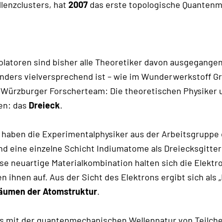
lenzclusters, hat
2007
das erste topologische Quantenm
olatoren sind bisher alle Theoretiker davon ausgegange
ders vielversprechend ist – wie im Wunderwerkstoff Gr
s Würzburger Forscherteam: Die theoretischen Physiker 
en: das
Dreieck
.
 haben die Experimentalphysiker aus der Arbeitsgruppe
d eine einzelne Schicht Indiumatome als Dreiecksgitter
se neuartige Materialkombination halten sich die Elekt
ihnen auf. Aus der Sicht des Elektrons ergibt sich als „
räumen der Atomstruktur
.
das mit der quantenmechanischen Wellennatur von Teilch