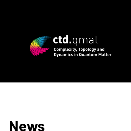
ust: Early Bird Registrierung für inte
News