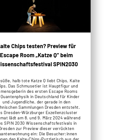
alte Chips testen? Preview für
Escape Room „Katze Q“ beim
issenschaftsfestival SPIN2030
 süße, halb tote Katze Q liebt Chips, Kalte
ips. Das Schmusetier ist Hauptfigur und
mensgeberin des ersten Escape Rooms
 Quantenphysik in Deutschland für Kinder
und Jugendliche, der gerade in den
hnischen Sammlungen Dresden entsteht.
s Dresden-Würzburger Exzellenzcluster
qmat lädt am 8. und 9. März 2024 während
es SPIN 2030 Wissenschaftsfestivals in
Dresden zur Preview dieser verrückten
uantenwohnung ein: Die Besucher:innen
nen den Kalte-Chips-Puzzletisch aus der