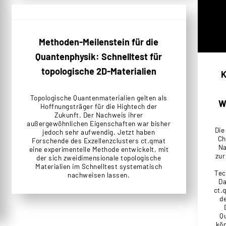
Methoden-Meilenstein für die
Quantenphysik: Schnelltest für
topologische 2D-Materialien
K
Topologische Quantenmaterialien gelten als
W
Hoffnungsträger für die Hightech der
Zukunft. Der Nachweis ihrer
außergewöhnlichen Eigenschaften war bisher
Die
jedoch sehr aufwendig. Jetzt haben
Ch
Forschende des Exzellenzclusters ct.qmat
Na
eine experimentelle Methode entwickelt, mit
zur
der sich zweidimensionale topologische
Materialien im Schnelltest systematisch
Tec
nachweisen lassen.
Da
ct.
d
Q
kön