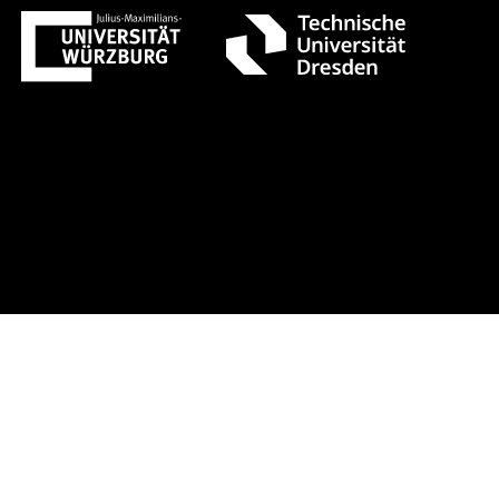
rnat. Konferenz CTD.QMAT26 +++ Jetzt a