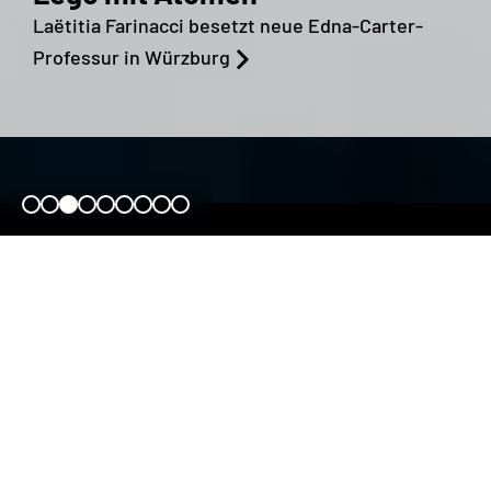
Laëtitia Farinacci besetzt neue Edna-Carter-
Professur in Würzburg
Willkommen bei
ctd
.qmat
Im Exzellenzcluster ctd.qmat – Complexity,