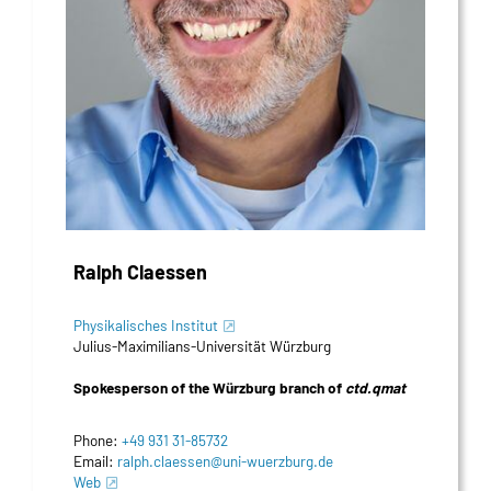
Ralph Claessen
Physikalisches Institut
Julius-Maximilians-Universität Würzburg
Spokesperson of the Würzburg branch of
ctd.qmat
Phone:
+49 931 31-85732
Email:
ralph.claessen@uni-wuerzburg.de
Web