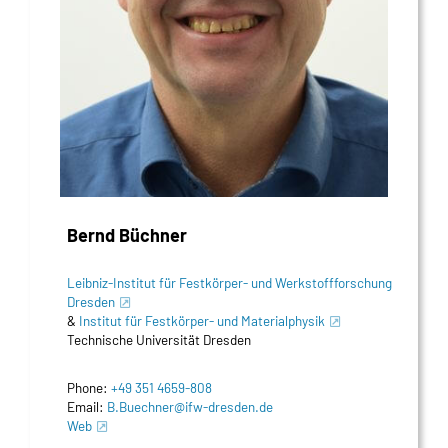
Bernd Büchner
Leibniz-Institut für Festkörper- und Werkstoffforschung
Dresden
&
Institut für Festkörper- und Materialphysik
Technische Universität Dresden
Phone:
+49 351 4659-808
Email:
B.Buechner@ifw-dresden.de
Web