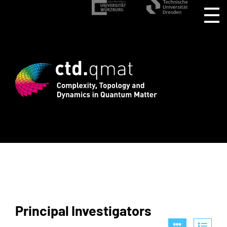
 for CTD.QMAT26 ends August 1 +++ Regi
Principal Investigators